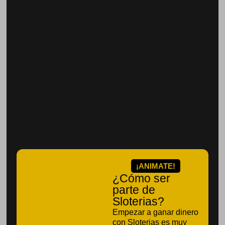
¡ANIMATE!
¿Cómo ser
parte de
Sloterias?
Empezar a ganar dinero
con Sloterias es muy