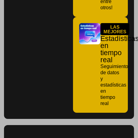
entre
otros!
LAS
MEJORES
Estadística
en
tiempo
real
Seguimiento
de datos
y
estadísticas
en
tiempo
real