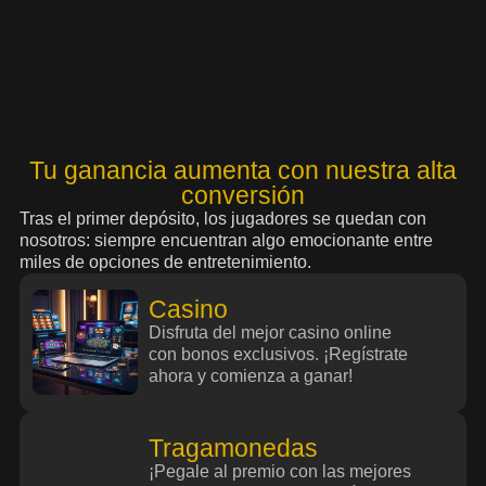
Tu ganancia aumenta con nuestra alta
conversión
Tras el primer depósito, los jugadores se quedan con
nosotros: siempre encuentran algo emocionante entre
miles de opciones de entretenimiento.
Casino
Disfruta del mejor casino online
con bonos exclusivos. ¡Regístrate
ahora y comienza a ganar!
Tragamonedas
¡Pegale al premio con las mejores