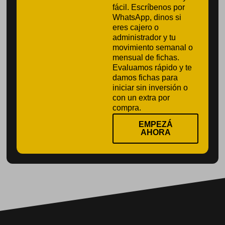
fácil. Escríbenos por
WhatsApp, dinos si
eres cajero o
administrador y tu
movimiento semanal o
mensual de fichas.
Evaluamos rápido y te
damos fichas para
iniciar sin inversión o
con un extra por
compra.
EMPEZÁ
AHORA