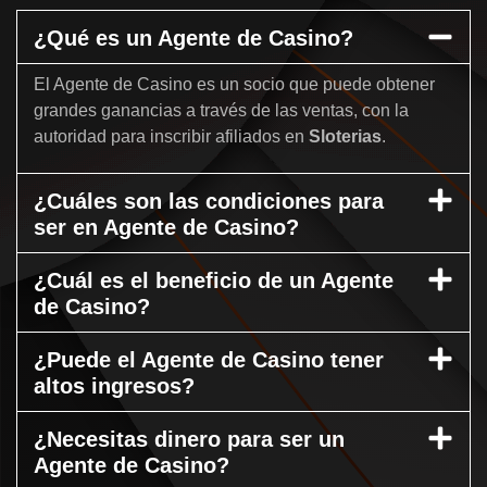
¿Qué es un Agente de Casino?
El Agente de Casino es un socio que puede obtener
grandes ganancias a través de las ventas, con la
autoridad para inscribir afiliados en
Sloterias
.
¿Cuáles son las condiciones para
ser en Agente de Casino?
¿Cuál es el beneficio de un Agente
de Casino?
¿Puede el Agente de Casino tener
altos ingresos?
¿Necesitas dinero para ser un
Agente de Casino?