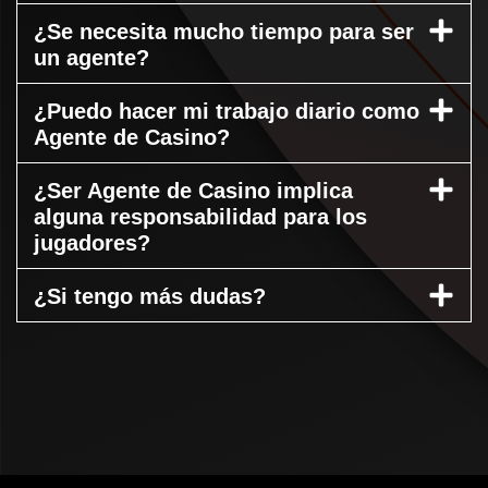
¿Se necesita mucho tiempo para ser
un agente?
¿Puedo hacer mi trabajo diario como
Agente de Casino?
¿Ser Agente de Casino implica
alguna responsabilidad para los
jugadores?
¿Si tengo más dudas?