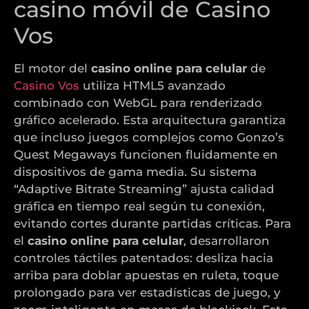
casino móvil de Casino
Vos
El motor del
casino online para celular
de
Casino Vos
utiliza HTML5 avanzado
combinado con WebGL para renderizado
gráfico acelerado. Esta arquitectura garantiza
que incluso juegos complejos como Gonzo’s
Quest Megaways funcionen fluidamente en
dispositivos de gama media. Su sistema
“Adaptive Bitrate Streaming” ajusta calidad
gráfica en tiempo real según tu conexión,
evitando cortes durante partidas críticas. Para
el
casino online para celular
, desarrollaron
controles táctiles patentados: desliza hacia
arriba para doblar apuestas en ruleta, toque
prolongado para ver estadísticas de juego, y