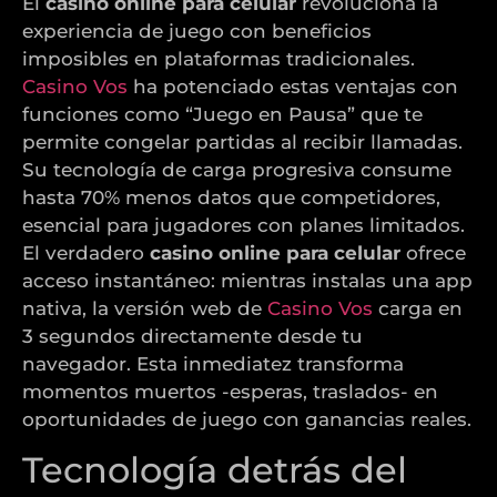
El
casino online para celular
revoluciona la
experiencia de juego con beneficios
imposibles en plataformas tradicionales.
Casino Vos
ha potenciado estas ventajas con
funciones como “Juego en Pausa” que te
permite congelar partidas al recibir llamadas.
Su tecnología de carga progresiva consume
hasta 70% menos datos que competidores,
esencial para jugadores con planes limitados.
El verdadero
casino online para celular
ofrece
acceso instantáneo: mientras instalas una app
nativa, la versión web de
Casino Vos
carga en
3 segundos directamente desde tu
navegador. Esta inmediatez transforma
momentos muertos -esperas, traslados- en
oportunidades de juego con ganancias reales.
Tecnología detrás del