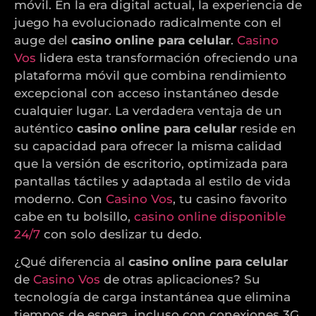
móvil. En la era digital actual, la experiencia de
juego ha evolucionado radicalmente con el
auge del
casino online para celular
.
Casino
Vos
lidera esta transformación ofreciendo una
plataforma móvil que combina rendimiento
excepcional con acceso instantáneo desde
cualquier lugar. La verdadera ventaja de un
auténtico
casino online para celular
reside en
su capacidad para ofrecer la misma calidad
que la versión de escritorio, optimizada para
pantallas táctiles y adaptada al estilo de vida
moderno. Con
Casino Vos
, tu casino favorito
cabe en tu bolsillo,
casino online disponible
24/7
con solo deslizar tu dedo.
¿Qué diferencia al
casino online para celular
de
Casino Vos
de otras aplicaciones? Su
tecnología de carga instantánea que elimina
tiempos de espera, incluso con conexiones 3G.