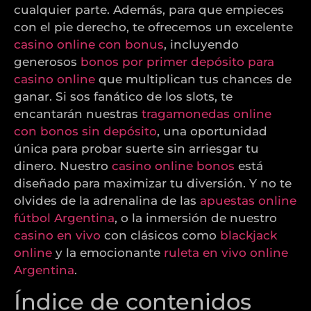
cualquier parte. Además, para que empieces
con el pie derecho, te ofrecemos un excelente
casino online con bonus
, incluyendo
generosos
bonos por primer depósito para
casino online
que multiplican tus chances de
ganar. Si sos fanático de los slots, te
encantarán nuestras
tragamonedas online
con bonos sin depósito
, una oportunidad
única para probar suerte sin arriesgar tu
dinero. Nuestro
casino online bonos
está
diseñado para maximizar tu diversión. Y no te
olvides de la adrenalina de las
apuestas online
fútbol Argentina
, o la inmersión de nuestro
casino en vivo
con clásicos como
blackjack
online
y la emocionante
ruleta en vivo online
Argentina
.
Índice de contenidos