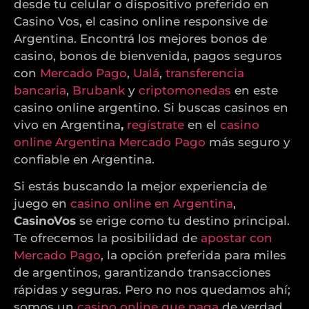
desde tu celular o dispositivo preferido en
Casino Vos, el casino online responsive de
Argentina. Encontrá los mejores bonos de
casino, bonos de bienvenida, pagos seguros
con
Mercado Pago
,
Ualá
,
transferencia
bancaria
,
Brubank
y
criptomonedas
en este
casino online argentino. Si buscas casinos en
vivo en Argentina
,
regístrate
en el
casino
online Argentina Mercado Pago
más seguro y
confiable en Argentina.
Si estás buscando la mejor experiencia de
juego en
casino online en Argentina
,
CasinoVos
se erige como tu destino principal.
Te ofrecemos la posibilidad de
apostar con
Mercado Pago
, la opción preferida para miles
de argentinos, garantizando transacciones
rápidas y seguras. Pero no nos quedamos ahí;
somos un
casino online que paga
de verdad,