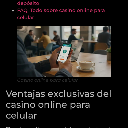
depósito
FAQ: Todo sobre casino online para
celular
Casino online para celular
Ventajas exclusivas del
casino online para
celular