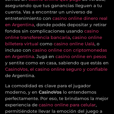
asegurando que tus ganancias lleguen a tu
cuenta. Vas a encontrar un universo de
entretenimiento con
casino online dinero real
en Argentina
, donde podés depositar y retirar
fondos sin complicaciones usando
casino
online transferencia bancaria
,
casino online
billetera virtual
como
casino online Ualá
, o
incluso con
casino online con criptomonedas
en Argentina
. Jugá en
casino online en pesos
y sentite como en casa, sabiendo que estás en
CasinoVos, el casino online seguro y confiable
de Argentina.
La comodidad es clave para el jugador
moderno, y en
CasinoVos
lo entendemos
perfectamente. Por eso, te brindamos la mejor
experiencia de
casino online para celular
,
permitiéndote llevar la emoción del juego a