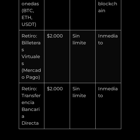
onedas
blockch
(BTC,
ain
ETH,
USDT)
Retiro:
$2.000
Sin
Inmedia
Billetera
límite
to
s
Virtuale
s
(Mercad
o Pago)
Retiro:
$2.000
Sin
Inmedia
Transfer
límite
to
encia
Bancari
a
Directa