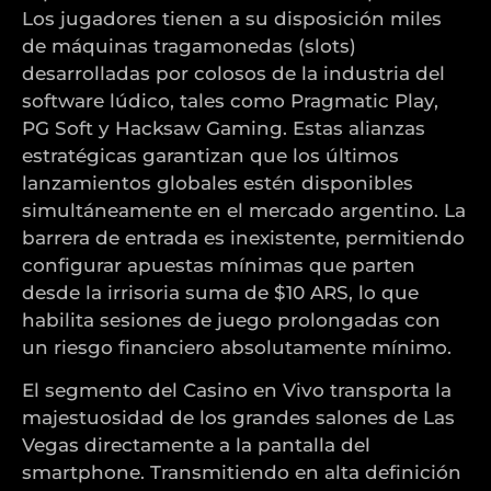
Los jugadores tienen a su disposición miles
de máquinas tragamonedas (slots)
desarrolladas por colosos de la industria del
software lúdico, tales como Pragmatic Play,
PG Soft y Hacksaw Gaming. Estas alianzas
estratégicas garantizan que los últimos
lanzamientos globales estén disponibles
simultáneamente en el mercado argentino. La
barrera de entrada es inexistente, permitiendo
configurar apuestas mínimas que parten
desde la irrisoria suma de $10 ARS, lo que
habilita sesiones de juego prolongadas con
un riesgo financiero absolutamente mínimo.
El segmento del Casino en Vivo transporta la
majestuosidad de los grandes salones de Las
Vegas directamente a la pantalla del
smartphone. Transmitiendo en alta definición