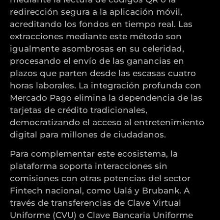
redirección segura a la aplicación móvil,
acreditando los fondos en tiempo real. Las
extracciones mediante este método son
igualmente asombrosas en su celeridad,
procesando el envío de las ganancias en
plazos que parten desde las escasas cuatro
horas laborales. La integración profunda con
Mercado Pago elimina la dependencia de las
tarjetas de crédito tradicionales,
democratizando el acceso al entretenimiento
digital para millones de ciudadanos.
Para complementar este ecosistema, la
plataforma soporta interacciones sin
comisiones con otras potencias del sector
Fintech nacional, como Ualá y Brubank. A
través de transferencias de Clave Virtual
Uniforme (CVU) o Clave Bancaria Uniforme