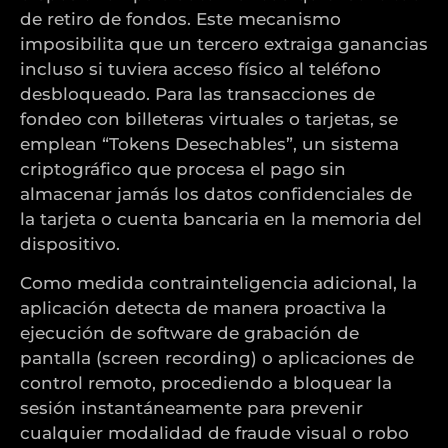
de retiro de fondos. Este mecanismo
imposibilita que un tercero extraiga ganancias
incluso si tuviera acceso físico al teléfono
desbloqueado. Para las transacciones de
fondeo con billeteras virtuales o tarjetas, se
emplean “Tokens Desechables”, un sistema
criptográfico que procesa el pago sin
almacenar jamás los datos confidenciales de
la tarjeta o cuenta bancaria en la memoria del
dispositivo.
Como medida contrainteligencia adicional, la
aplicación detecta de manera proactiva la
ejecución de software de grabación de
pantalla (screen recording) o aplicaciones de
control remoto, procediendo a bloquear la
sesión instantáneamente para prevenir
cualquier modalidad de fraude visual o robo