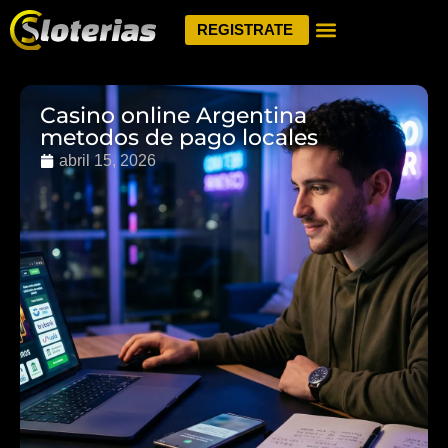
REGISTRATE
Casino online Argentina
metodos de pago locales
abril 15, 2026