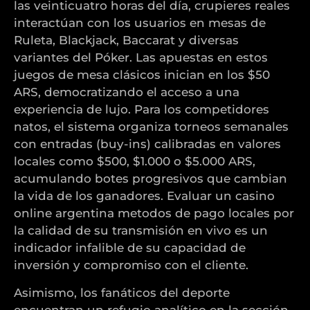
las veinticuatro horas del día, crupieres reales
interactúan con los usuarios en mesas de
Ruleta, Blackjack, Baccarat y diversas
variantes del Póker. Las apuestas en estos
juegos de mesa clásicos inician en los $50
ARS, democratizando el acceso a una
experiencia de lujo. Para los competidores
natos, el sistema organiza torneos semanales
con entradas (buy-ins) calibradas en valores
locales como $500, $1.000 o $5.000 ARS,
acumulando botes progresivos que cambian
la vida de los ganadores. Evaluar un casino
online argentina metodos de pago locales por
la calidad de su transmisión en vivo es un
indicador infalible de su capacidad de
inversión y compromiso con el cliente.
Asimismo, los fanáticos del deporte
encuentran un refugio analítico en la sección