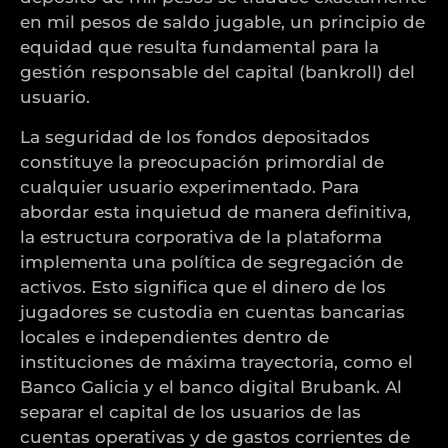
en mil pesos de saldo jugable, un principio de
equidad que resulta fundamental para la
gestión responsable del capital (bankroll) del
usuario.
La seguridad de los fondos depositados
constituye la preocupación primordial de
cualquier usuario experimentado. Para
abordar esta inquietud de manera definitiva,
la estructura corporativa de la plataforma
implementa una política de segregación de
activos. Esto significa que el dinero de los
jugadores se custodia en cuentas bancarias
locales e independientes dentro de
instituciones de máxima trayectoria, como el
Banco Galicia y el banco digital Brubank. Al
separar el capital de los usuarios de las
cuentas operativas y de gastos corrientes de