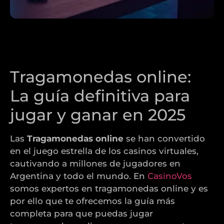
Tragamonedas online:
La guía definitiva para
jugar y ganar en 2025
Las
Tragamonedas online
se han convertido
en el juego estrella de los casinos virtuales,
cautivando a millones de jugadores en
Argentina y todo el mundo. En
CasinoVos
somos expertos en tragamonedas online y es
por ello que te ofrecemos la guía más
completa para que puedas jugar