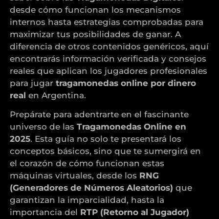
desde cómo funcionan los mecanismos
internos hasta estrategias comprobadas para
maximizar tus posibilidades de ganar. A
diferencia de otros contenidos genéricos, aquí
encontrarás información verificada y consejos
reales que aplican los jugadores profesionales
para jugar
tragamonedas online por dinero
real
en Argentina.
Prepárate para adentrarte en el fascinante
universo de las
Tragamonedas Online en
2025
. Esta guía no solo te presentará los
conceptos básicos, sino que te sumergirá en
el corazón de cómo funcionan estas
máquinas virtuales, desde los
RNG
(Generadores de Números Aleatorios)
que
garantizan la imparcialidad, hasta la
importancia del
RTP (Retorno al Jugador)