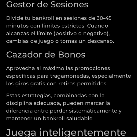
Gestor de Sesiones
Divide tu bankroll en sesiones de 30-45
minutos con límites estrictos. Cuando
alcanzas el límite (positivo o negativo),
cambias de juego o tomas un descanso.
Cazador de Bonos
Aprovecha al máximo las promociones
específicas para tragamonedas, especialmente
los giros gratis con retiros permitidos.
Estas estrategias, combinadas con la
disciplina adecuada, pueden marcar la
diferencia entre perder sistemáticamente y
mantener un bankroll saludable.
Juega inteligentemente