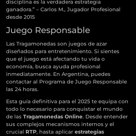
disciplina es la verdadera estrategia
ganadora.” – Carlos M., Jugador Profesional
desde 2015
Juego Responsable
Las Tragamonedas son juegos de azar
diseñados para entretenimiento. Si sientes
que el juego está afectando tu vida o
economía, busca ayuda profesional
inmediatamente. En Argentina, puedes
contactar al Programa de Juego Responsable
las 24 horas.
Esta guía definitiva para el 2025 te equipa con
todo lo necesario para conquistar el mundo
de las
Tragamonedas Online
. Desde entender
sus complejos mecanismos internos y el
crucial
RTP
, hasta aplicar
estrategias