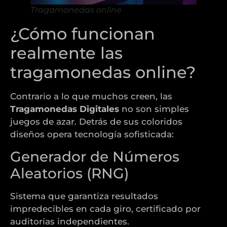
Tragamonedas online
¿Cómo funcionan
realmente las
tragamonedas online?
Contrario a lo que muchos creen, las
Tragamonedas Digitales
no son simples
juegos de azar. Detrás de sus coloridos
diseños opera tecnología sofisticada:
Generador de Números
Aleatorios (RNG)
Sistema que garantiza resultados
impredecibles en cada giro, certificado por
auditorías independientes.