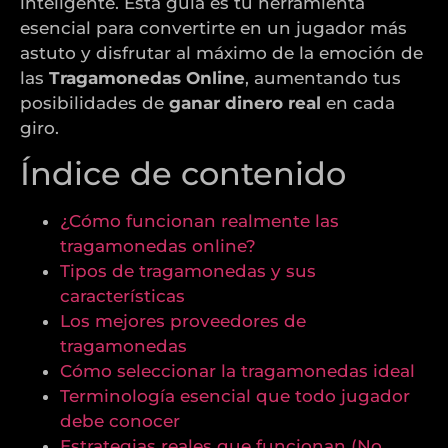
inteligente. Esta guía es tu herramienta
esencial para convertirte en un jugador más
astuto y disfrutar al máximo de la emoción de
las
Tragamonedas Online
, aumentando tus
posibilidades de
ganar dinero real
en cada
giro.
Índice de contenido
¿Cómo funcionan realmente las
tragamonedas online?
Tipos de tragamonedas y sus
características
Los mejores proveedores de
tragamonedas
Cómo seleccionar la tragamonedas ideal
Terminología esencial que todo jugador
debe conocer
Estrategias reales que funcionan (No